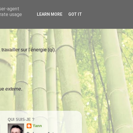
user-agent
erate usage
LEARN MORE
GOT IT
ravailler sur l'énergie (qì).
que
externe
.
QUI SUIS-JE ?
Yann