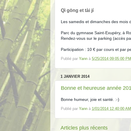
Qì gōng et tài jí
Les samedis et dimanches des mois de 
Parc du gymnase Saint-Exupéry, à R
Rendez-vous sur le parking (accès p
Participation : 10 € par cours et par 
Publié par
Yann
à
5/25/2014 09:05:00 P
1 JANVIER 2014
Bonne et heureuse année 20
Bonne humeur, joie et santé. :-)
Publié par
Yann
à
1/01/2014 12:40:00 AM
Articles plus récents