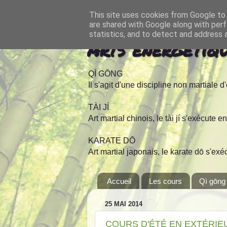
This site uses cookies from Google to d
are shared with Google along with perf
statistics, and to detect and address 
Arts énergétiq
QÌ GŌNG
Il s'agit d'une discipline non martiale 
TÀI JÍ
Art martial chinois, le tài jí s'exécute 
KARATE DŌ
Art martial japonais, le karate dō s'e
Accueil
Les cours
Qì gōng
25 MAI 2014
COURS D'ÉTÉ EN EXTÉRIEU