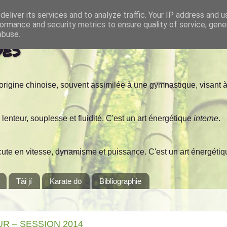
eliver its services and to analyze traffic. Your IP address and 
ormance and security metrics to ensure quality of service, gen
abuse.
ues
d'origine chinoise, souvent assimilée à une gymnastique, visant à t
en lenteur, souplesse et fluidité. C'est un art énergétique
interne
.
xécute en vitesse, dynamisme et puissance. C'est un art énergéti
Tài jí
Karate dō
Bibliographie
R – SESSION 2014