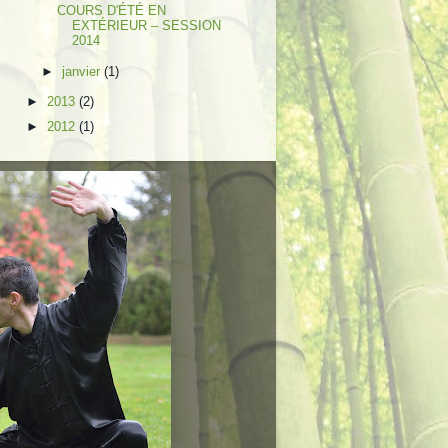
COURS D'ÉTÉ EN
EXTÉRIEUR – SESSION
2014
►
janvier
(1)
►
2013
(2)
►
2012
(1)