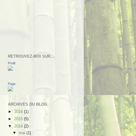
RETROUVEZ-MOI SUR...
Profil
Page
ARCHIVES DU BLOG
►
2016
(1)
►
2015
(5)
▼
2014
(2)
▼
mai
(1)