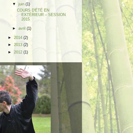
▼
juin
(1)
COURS D'ÉTÉ EN
EXTÉRIEUR – SESSION
2015
►
avril
(1)
►
2014
(2)
►
2013
(2)
►
2012
(1)