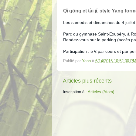
Qì gōng et tài jí, style Yang fo
Les samedis et dimanches du 4 juillet
Parc du gymnase Saint-Exupéry, à R
Rendez-vous sur le parking (accès p
Participation : 5 € par cours et par p
Publié par
Yann
à
6/14/2015 10:52:00 P
Articles plus récents
Inscription à :
Articles (Atom)