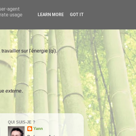
user-agent
erate usage
LEARN MORE
GOT IT
ravailler sur l'énergie (qì).
que
externe
.
QUI SUIS-JE ?
Yann