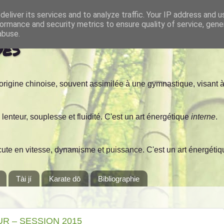
eliver its services and to analyze traffic. Your IP address and 
ormance and security metrics to ensure quality of service, gen
abuse.
ues
d'origine chinoise, souvent assimilée à une gymnastique, visant à t
en lenteur, souplesse et fluidité. C'est un art énergétique
interne
.
xécute en vitesse, dynamisme et puissance. C'est un art énergéti
Tài jí
Karate dō
Bibliographie
R – SESSION 2015