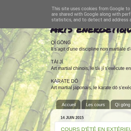
This site uses cookies from Google to d
are shared with Google along with perf
statistics, and to detect and address 
Arts énergétiq
QÌ GŌNG
Il s'agit d'une discipline non martiale 
TÀI JÍ
Art martial chinois, le tài jí s'exécute 
KARATE DŌ
Art martial japonais, le karate dō s'e
Accueil
Les cours
Qì gōng
14 JUIN 2015
COURS D'ÉTÉ EN EXTÉRIEU