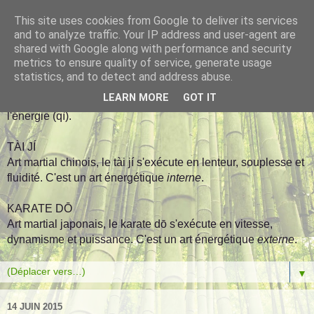
This site uses cookies from Google to deliver its services
Arts énergétiques
and to analyze traffic. Your IP address and user-agent are
shared with Google along with performance and security
metrics to ensure quality of service, generate usage
QÌ GŌNG
statistics, and to detect and address abuse.
Il s'agit d'une discipline non martiale d'origine chinoise,
LEARN MORE
GOT IT
souvent assimilée à une gymnastique, visant à travailler sur
l'énergie (qì).
TÀI JÍ
Art martial chinois, le tài jí s'exécute en lenteur, souplesse et
fluidité. C'est un art énergétique
interne
.
KARATE DŌ
Art martial japonais, le karate dō s'exécute en vitesse,
dynamisme et puissance. C'est un art énergétique
externe
.
▼
14 JUIN 2015